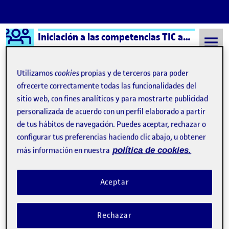
Logo Ágora
Iniciación a las competencias TIC aula 5
Saltar al contenido
Utilizamos
cookies
propias y de terceros para poder
ofrecerte correctamente todas las funcionalidades del
sitio web, con fines analíticos y para mostrarte publicidad
Semestre 20221 - Aula 5
Katya Moyano Alcacer
personalizada de acuerdo con un perfil elaborado a partir
Katya Moyano Alcacer
de tus hábitos de navegación. Puedes aceptar, rechazar o
configurar tus preferencias haciendo clic abajo, u obtener
más información en nuestra
política de cookies.
Despedida TIC
Publicado por
Publicado por
Katya Moyano Alcacer
Visibilidad:
Fecha de publicación
en Despedida TIC
Pública
-
17 Ene 2023
-
1 comentario
Aceptar
Después de mucho esfuerzo y aprendizaje, llegamos al último
reto de la asignatura de TIC. Considero que es una asignatura en
Rechazar
la que hay mucha información nueva para el alumnado, no sólo
por las nuevas competencias digitales que ofrece, si no de uno