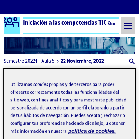
Logo Ágora
Iniciación a las competencias TIC aula 5
Saltar al contenido
Semestre 20221 - Aula 5
22 Noviembre, 2022
22 Noviembre, 2022
Utilizamos
cookies
propias y de terceros para poder
ofrecerte correctamente todas las funcionalidades del
Vídeo de presentación
Publicado por
expa
sitio web, con fines analíticos y para mostrarte publicidad
Publicado por
Dominique Paret
personalizada de acuerdo con un perfil elaborado a partir
Visibilidad:
Fecha de publicación
en Vídeo de presentación
Pública
-
22 Nov 2022
-
comentario
de tus hábitos de navegación. Puedes aceptar, rechazar o
configurar tus preferencias haciendo clic abajo, u obtener
más información en nuestra
política de cookies.