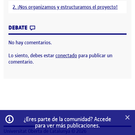
2. ¡Nos organizamos y estructuramos el proyecto!
CONTRIBUTION
0
EN VÍDEO DE PRESENTACIÓN
DEBATE
No hay comentarios.
Lo siento, debes estar
conectado
para publicar un
comentario.
×
Información
¿Eres parte de la comunidad? Accede
para ver más publicaciones.
Universitat Oberta de Catalunya © 2026