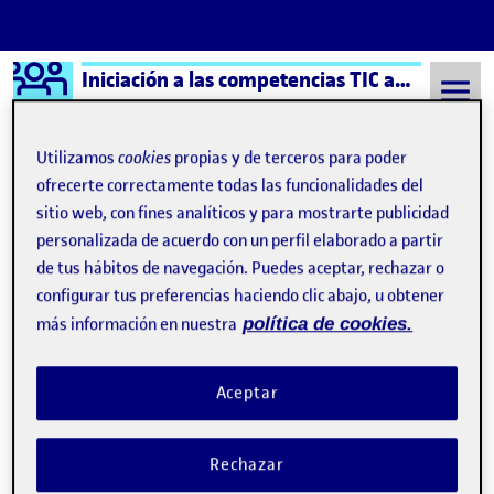
Logo Ágora
Iniciación a las competencias TIC aula 5
Saltar al contenido
Utilizamos
cookies
propias y de terceros para poder
ofrecerte correctamente todas las funcionalidades del
sitio web, con fines analíticos y para mostrarte publicidad
Semestre 20221 - Aula 5
Dominique Paret
personalizada de acuerdo con un perfil elaborado a partir
Dominique Paret
de tus hábitos de navegación. Puedes aceptar, rechazar o
configurar tus preferencias haciendo clic abajo, u obtener
más información en nuestra
política de cookies.
Vídeo de presentación
Publicado por
Publicado por
Dominique Paret
Visibilidad:
Fecha de publicación
en Vídeo de presentación
Pública
-
22 Nov 2022
-
comentario
Aceptar
2. ¡Nos organizamos y estructuramos el proyecto! …
Rechazar