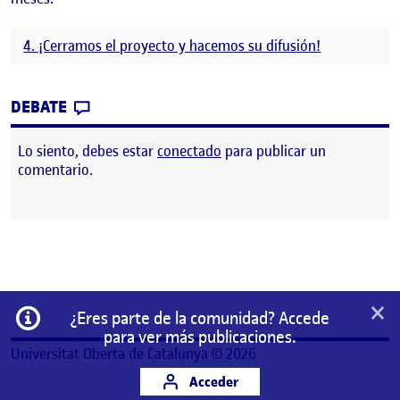
4. ¡Cerramos el proyecto y hacemos su difusión!
CONTRIBUTION
0
EN FIN A COMPETENCIAS TIC
DEBATE
Lo siento, debes estar
conectado
para publicar un
comentario.
×
Información
¿Eres parte de la comunidad? Accede
para ver más publicaciones.
Universitat Oberta de Catalunya © 2026
Acceder