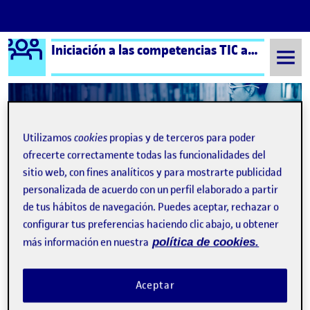
Logo Ágora
Iniciación a las competencias TIC aula 5
Saltar al contenido
Semestre 20221 - Aula 5
FIN A COMPETENCIAS TIC
Utilizamos
cookies
propias y de terceros para poder
ofrecerte correctamente todas las funcionalidades del
Navegación de entradas
: Adios TIC
: Ref
Anterior
Siguiente
sitio web, con fines analíticos y para mostrarte publicidad
personalizada de acuerdo con un perfil elaborado a partir
FIN A COMPETENCIAS TIC
Publicado por
de tus hábitos de navegación. Puedes aceptar, rechazar o
configurar tus preferencias haciendo clic abajo, u obtener
Publicado por
Jessica RS
Visibilidad:
Fecha de publicación
17 enero, 2023 2:25 pm
en FIN A COMPETENCIAS TIC
Pública
-
16 Ene 2023
-
comentario
más información en nuestra
política de cookies.
Acaba el semestre, y con ella la asignatura de Competencias
Aceptar
TIC.