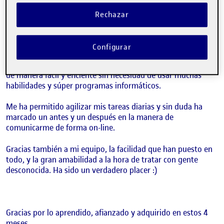
Puedo decir que ha sido una asignatura entretenida, que me
Rechazar
ha enseñado y he conseguido llegar a familiarizarme con las
técnicas del trabajo grupal, documentos compartidos… hasta
tal punto que, a día de hoy, puedo decir que forman parte de
Configurar
mis métodos de trabajo en mi ámbito profesional y
personal. He ido adquiriendo costumbres y conocimientos
de manera fácil y eficiente sin necesidad de usar muchas
habilidades y súper programas informáticos.
Me ha permitido agilizar mis tareas diarias y sin duda ha
marcado un antes y un después en la manera de
comunicarme de forma on-line.
Gracias también a mi equipo, la facilidad que han puesto en
todo, y la gran amabilidad a la hora de tratar con gente
desconocida. Ha sido un verdadero placer :)
Gracias por lo aprendido, afianzado y adquirido en estos 4
meses.